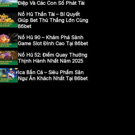
Điệp Và Các Con Số Phát Tài
Nổ Hũ Thần Tài – Bí Quyết
Giúp Bet Thủ Thắng Lớn Cùng
86bet
Nổ Hũ 90 – Khám Phá Sảnh
Game Slot Đỉnh Cao Tại 86bet
Nổ Hũ 52: Điểm Quay Thưởng
Thịnh Hành Nhất Năm 2025
Ica Bắn Cá – Siêu Phẩm Săn
Ngư Ăn Khách Nhất Tại 86bet