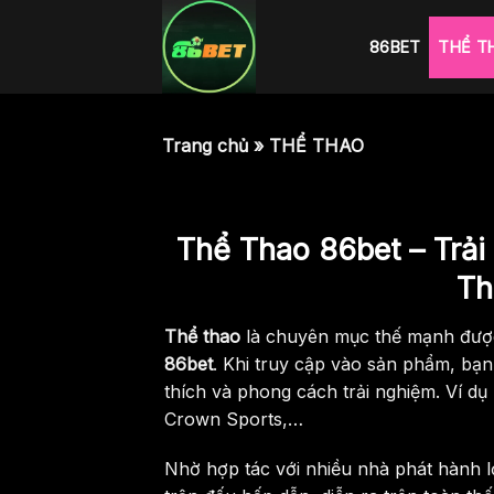
Bỏ
qua
86BET
THỂ T
nội
dung
Trang chủ
»
THỂ THAO
Thể Thao 86bet – Trả
Th
Thể thao
là chuyên mục thế mạnh được 
86bet
. Khi truy cập vào sản phẩm, bạ
thích và phong cách trải nghiệm. Ví d
Crown Sports,…
Nhờ hợp tác với nhiều nhà phát hành l