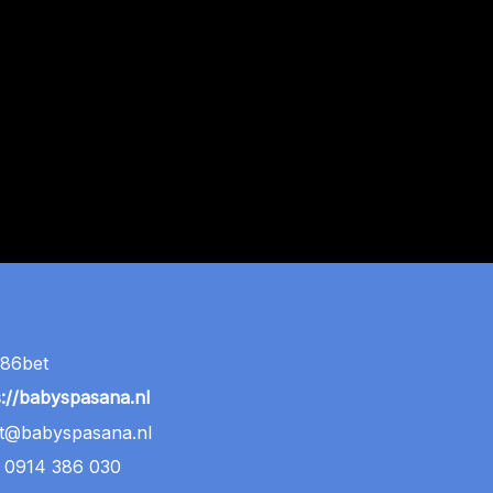
 86bet
s://babyspasana.nl
t@babyspasana.nl
: 0914 386 030