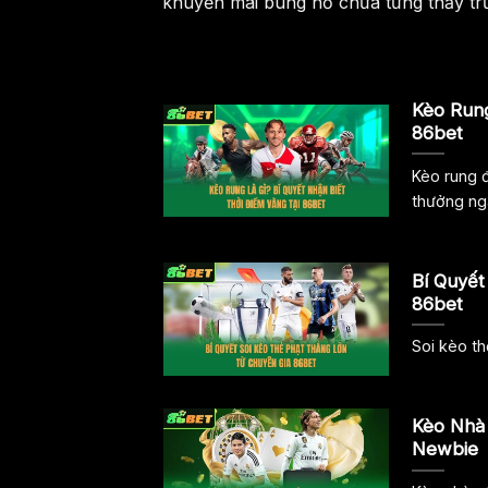
khuyến mãi bùng nổ chưa từng thấy tr
Kèo Rung
86bet
Kèo rung 
thưởng nga
Bí Quyết
86bet
Soi kèo thẻ
Kèo Nhà 
Newbie