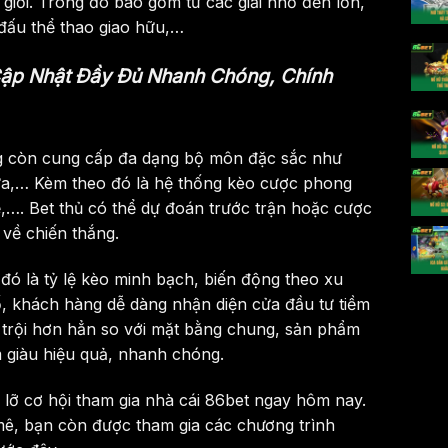
 giới. Trong đó bao gồm từ các giải nhỏ đến lớn,
đấu thể thao giao hữu,…
Cập Nhật Đầy Đủ Nhanh Chóng, Chính
ng còn cung cấp đa dạng bộ môn đặc sắc như
ựa,… Kèm theo đó là hệ thống kèo cược phong
ẻ,…. Bet thủ có thể dự đoán trước trận hoặc cược
 về chiến thắng.
đó là tỷ lệ kèo minh bạch, biến động theo xu
, khách hàng dễ dàng nhận diện cửa đầu tư tiềm
 trội hơn hẳn so với mặt bằng chung, sản phẩm
m giàu hiệu quả, nhanh chóng.
 lỡ cơ hội tham gia nhà cái 86bet ngay hôm nay.
ê, bạn còn được tham gia các chương trình