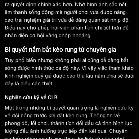
ra quyết định chính xác hơn. Nhờ hình ảnh sắc nét,
âm thanh sống động mà người chơi vừa được nâng
cao trải nghiệm giải trí vừa dễ dàng quan sát nhịp độ.
Điều này cho phép hội viên phân tích chi tiết hơn để
nhận diện cơ hội vàng chớp nhoáng.
Bí quyết nắm bắt kèo rung từ chuyên gia
Tuy phổ biến nhưng không phải ai cũng dễ dàng bắt
sóng được hình thức cá độ này. Vì vậy việc tham khảo
kinh nghiệm quý giá được cao thủ lâu năm chia sẻ dưới
đây là điều cần thiết.
Nghiên cứu kỹ về CLB
Một trong những bí quyết quan trọng là nghiên cứu kỹ
về đội bóng trước khi đặt kèo rung. Thông tin về
phong độ, lối chơi, thành tích đối đầu cả tình hình lực
lượng đều ảnh hưởng trực tiếp đến kết quả. Chuyên
gia luôn nhấn mạnh việc theo dõi lịch sử cũng như