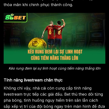
thỏa mãn khi chinh phục thành công.
Kèo rung đem lại sự linh hoạt cùng tiềm năng thắng lớn
Tính năng livestream chân thực
Không chỉ vậy, nhà cái còn cung cấp tính năng
livestream trực tiếp các giải đấu. Bet thủ theo dõi từng
pha bóng, tình huống nguy hiểm trên sân lẫn cách
sắp xếp vị trí của đội bóng ngay trên màn hình để đưa