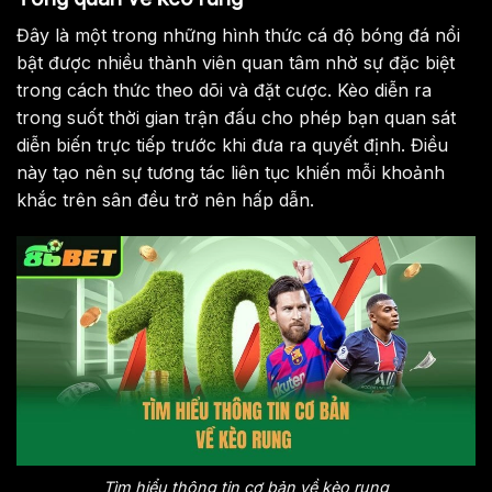
Đây là một trong những hình thức cá độ bóng đá nổi
bật được nhiều thành viên quan tâm nhờ sự đặc biệt
trong cách thức theo dõi và đặt cược. Kèo diễn ra
trong suốt thời gian trận đấu cho phép bạn quan sát
diễn biến trực tiếp trước khi đưa ra quyết định. Điều
này tạo nên sự tương tác liên tục khiến mỗi khoảnh
khắc trên sân đều trở nên hấp dẫn.
Tìm hiểu thông tin cơ bản về kèo rung