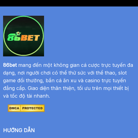
86bet
mang đến một không gian cá cược trực tuyến đa
dạng, nơi người chơi có thể thử sức với thể thao, slot
game đổi thưởng, bắn cá ăn xu và casino trực tuyến
đẳng cấp. Giao diện thân thiện, tối ưu trên mọi thiết bị
và tốc độ tải nhanh.
HƯỚNG DẪN