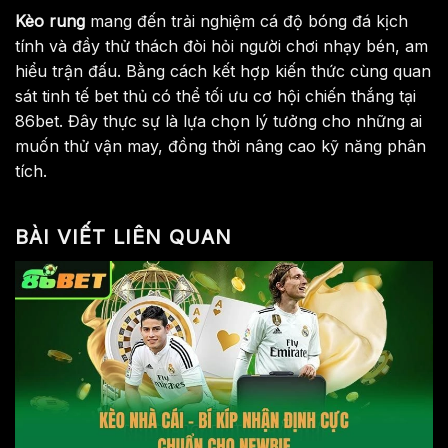
Kèo rung
mang đến trải nghiệm cá độ bóng đá kịch
tính và đầy thử thách đòi hỏi người chơi nhạy bén, am
hiểu trận đấu. Bằng cách kết hợp kiến thức cùng quan
sát tinh tế bet thủ có thể tối ưu cơ hội chiến thắng tại
86bet. Đây thực sự là lựa chọn lý tưởng cho những ai
muốn thử vận may, đồng thời nâng cao kỹ năng phân
tích.
BÀI VIẾT LIÊN QUAN