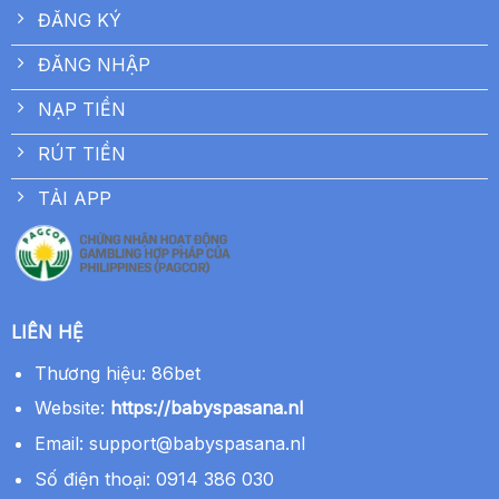
ĐĂNG KÝ
ĐĂNG NHẬP
NẠP TIỀN
RÚT TIỀN
TẢI APP
LIÊN HỆ
Thương hiệu: 86bet
Website:
https://babyspasana.nl
Email:
support@babyspasana.nl
Số điện thoại: 0914 386 030