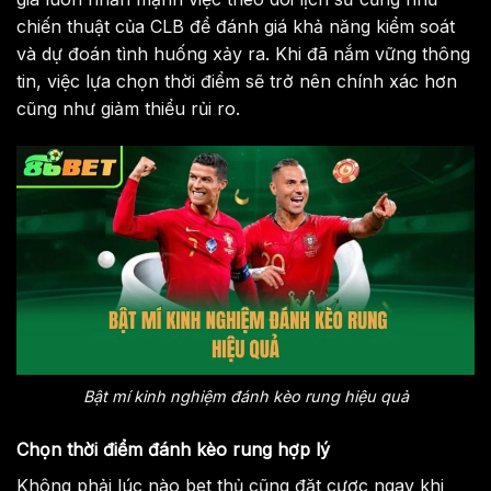
chiến thuật của CLB để đánh giá khả năng kiểm soát
và dự đoán tình huống xảy ra. Khi đã nắm vững thông
tin, việc lựa chọn thời điểm sẽ trở nên chính xác hơn
cũng như giảm thiểu rủi ro.
Bật mí kinh nghiệm đánh kèo rung hiệu quả
Chọn thời điểm đánh kèo rung hợp lý
Không phải lúc nào bet thủ cũng đặt cược ngay khi