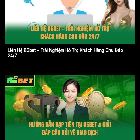
Liên Hệ 86bet – Trải Nghiệm Hỗ Trợ Khách Hàng Chu Đáo
24/7