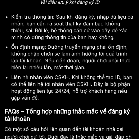
Vài điều lưu ý khi đăng ký ID
Kiểm tra thông tin: Sau khi đăng ký, nhập dữ liệu cá
nhân, bạn cần rà soát thật kỹ đảm bảo không
thiếu, sai. Bởi lẽ, hệ thống căn cứ vào đây để xác
minh có đúng thông tin của bạn hay không.
Ổn định mạng: Đường truyền mạng phải ổn định,
không chập chờn sẽ làm ảnh hưởng tới quá trình
lập tài khoản. Nếu gián đoạn, người chơi phải thực
hiện lại nhiều lần, mất thời gian.
Liên hệ nhân viên CSKH: Khi không thể tạo ID, bạn
có thể liên hệ tới nhân viên CSKH. Đây là bộ phận
hoạt động liên tục 24/24, hỗ trợ khách hàng nếu
gặp vấn đề.
FAQs – Tổng hợp những thắc mắc về đăng ký
tài khoản
Có một số câu hỏi liên quan đến tài khoản nhà cái
người chơi gửi tới. Dưới đây là thắc mắc và giải đáp chi