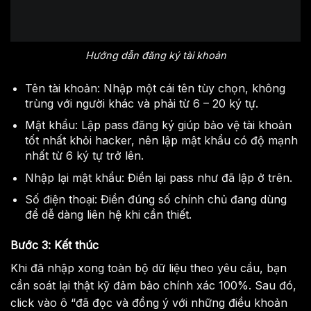
Hướng dẫn đăng ký tài khoản
Tên tài khoản: Nhập một cái tên tùy chọn, không
trùng với người khác và phải từ 6 – 20 ký tự.
Mật khẩu: Lập pass đăng ký giúp bảo vệ tài khoản
tốt nhất khỏi hacker, nên lập mật khẩu có độ mạnh
nhất từ 6 ký tự trở lên.
Nhập lại mật khẩu: Điền lại pass như đã lập ở trên.
Số điện thoại: Điền đúng số chính chủ đang dùng
để dễ dàng liên hệ khi cần thiết.
Bước 3: Kết thúc
Khi đã nhập xong toàn bộ dữ liệu theo yêu cầu, bạn
cần soát lại thật kỹ đảm bảo chính xác 100%. Sau đó,
click vào ô “đã đọc và đồng ý với những điều khoản