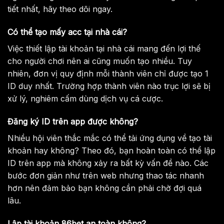
tiết nhất, hãy theo dõi ngay.
Có thể tạo mấy acc tại nhà cái?
Việc thiết lập tài khoản tại nhà cái mang đến lợi thế
cho người chơi nên ai cũng muốn tạo nhiều. Tuy
nhiên, đơn vị quy định mỗi thành viên chỉ được tạo 1
ID duy nhất. Trường hợp thành viên nào trục lợi sẽ bị
xử lý, nghiêm cấm dùng dịch vụ cá cược.
Đăng ký ID trên app được không?
Nhiều hội viên thắc mắc có thể tải ứng dụng về tạo tài
khoản hay không? Theo đó, bạn hoàn toàn có thể lập
ID trên app mà không xảy ra bất kỳ vấn đề nào. Các
bước đơn giản như trên web nhưng thao tác nhanh
hơn nên đảm bảo bạn không cần phải chờ đợi quá
lâu.
Lập tài khoản 86bet an toàn không?