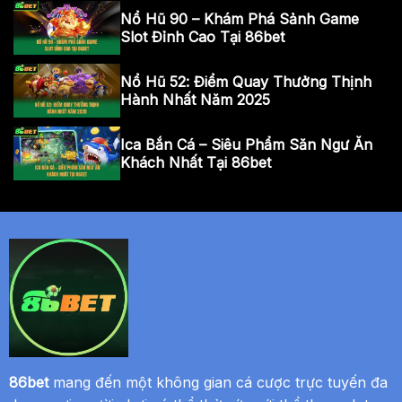
Nổ Hũ 90 – Khám Phá Sảnh Game
Slot Đỉnh Cao Tại 86bet
Nổ Hũ 52: Điểm Quay Thưởng Thịnh
Hành Nhất Năm 2025
Ica Bắn Cá – Siêu Phẩm Săn Ngư Ăn
Khách Nhất Tại 86bet
86bet
mang đến một không gian cá cược trực tuyến đa