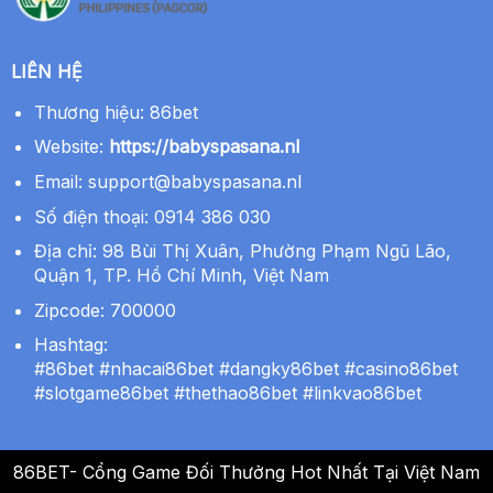
LIÊN HỆ
Thương hiệu: 86bet
Website:
https://babyspasana.nl
Email:
support@babyspasana.nl
Số điện thoại: 0914 386 030
Địa chỉ: 98 Bùi Thị Xuân, Phường Phạm Ngũ Lão,
Quận 1, TP. Hồ Chí Minh, Việt Nam
Zipcode: 700000
Hashtag:
#86bet #nhacai86bet #dangky86bet #casino86bet
#slotgame86bet #thethao86bet #linkvao86bet
86BET- Cổng Game Đối Thưởng Hot Nhất Tại Việt Nam