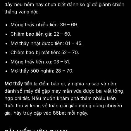
đây nếu hôm nay chưa biết đánh số gì để giành chiến
thắng vang dội:
Mộng thấy nhiều tiền: 39 – 69.
Chiêm bao tiền giả: 22 – 60.
Mơ thấy nhặt được tiền: 01 – 45.
Chiêm bao bị mất tiền: 52 – 70.
Mộng thấy tiền xu: 03 – 51.
Mơ thấy 500 nghìn: 28 – 70.
Mơ thấy tiền
là điềm báo gì, ý nghĩa ra sao và nên
đánh số mấy để gặp may mắn vừa được bài viết tổng
hợp chi tiết. Nếu muốn khám phá thêm nhiều kiến
thức thú vị khác về luận giải giấc mộng cùng chuyên
gia, hãy truy cập vào 86bet mỗi ngày.