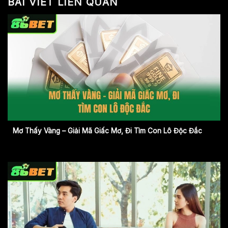
BÀI VIẾT LIÊN QUAN
Mơ Thấy Vàng – Giải Mã Giấc Mơ, Đi Tìm Con Lô Độc Đắc