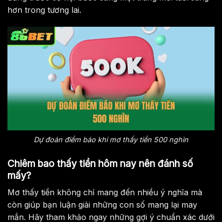
hơn trong tương lai.
Dự đoán điềm báo khi mơ thấy tiền 500 nghìn
Chiêm bao thấy tiền hôm nay nên đánh số
mấy?
Mơ thấy tiền không chỉ mang đến nhiều ý nghĩa mà
còn giúp bạn luận giải những con số mang lại may
mắn. Hãy tham khảo ngay những gợi ý chuẩn xác dưới