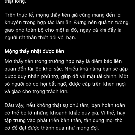
thật lòng.
Trên thực tế, mộng thấy tiền giả cũng mang đến lời
khuyên trong hợp tác làm ăn. Đừng nên quá tin tưởng,
giao phó toàn bộ cho một ai đó, ngay cả khi đấy là
người rất thân thiết đối với bạn.
Mộng thấy nhặt được tiền
Mơ thấy tiền trong trường hợp này là điềm báo liên
quan đến tài lộc khởi sắc. Nhiều khả năng bạn sẽ gặp
được quý nhân phù trợ, giúp đỡ về mặt tài chính. Một
số người có cơ hội bất ngờ, được cấp trên khen ngợi
và giao cho trọng trách lớn.
Dẫu vậy, nếu không thật sự chú tâm, bạn hoàn toàn
có thể bỏ lỡ những khoảnh khắc quý giá. Vì thế, hãy
tập trung vào phát triển bản thân, tận dụng mọi thời
cơ để đạt được thành quả như mong đợi.