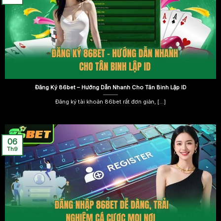
Đăng Ký 86bet – Hướng Dẫn Nhanh Cho Tân Binh Lập ID
Đăng ký tài khoản 86bet rất đơn giản, [...]
06
Th9