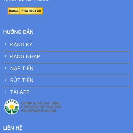
HƯỚNG DẪN
ĐĂNG KÝ
ĐĂNG NHẬP
NẠP TIỀN
RÚT TIỀN
TẢI APP
LIÊN HỆ