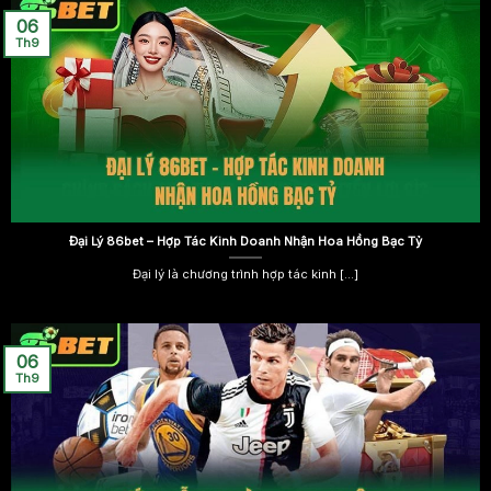
06
Th9
Đại Lý 86bet – Hợp Tác Kinh Doanh Nhận Hoa Hồng Bạc Tỷ
Đại lý là chương trình hợp tác kinh [...]
06
Th9