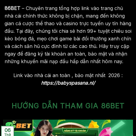
86BET
– Chuyên trang tổng hợp link vào trang chủ
nhà cái chính thức không bị chặn, mang đến không
gian cá cược thể thao và casino trực tuyến uy tín hàng
đầu. Tại đây, chúng tôi chia sẻ hơn 99+ tuyệt chiêu soi
kèo bóng đá, mẹo chơi game bài đổi thưởng xanh chín
và cách săn hũ cực đỉnh từ các cao thủ. Hãy truy cập
ngay để đăng ký tài khoản an toàn, bảo mật và nhận
những khuyến mãi nạp đầu hấp dẫn nhất hôm nay.
Link vào nhà cái an toàn , bảo mật nhất 2026 :
https://babyspasana.nl/
HƯỚNG DẪN THAM GIA 86BET
06
Th9