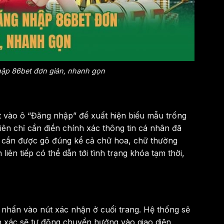
hập 86bet đơn giản, nhanh gọn
ột vào ô “Đăng nhập” để xuất hiện biểu mẫu trống
ên chỉ cần điền chính xác thông tin cá nhân đã
ự cần được gõ đúng kể cả chữ hoa, chữ thường
liên tiếp có thể dẫn tới tình trạng khóa tạm thời,
 nhấn vào nút xác nhận ở cuối trang. Hệ thống sẽ
ính xác sẽ tự động chuyển hướng vào giao diện