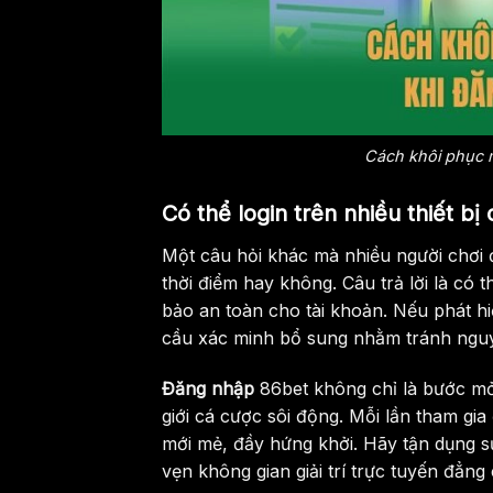
Cách khôi phục 
Có thể login trên nhiều thiết bị
Một câu hỏi khác mà nhiều người chơi đ
thời điểm hay không. Câu trả lời là có 
bảo an toàn cho tài khoản. Nếu phát hiệ
cầu xác minh bổ sung nhằm tránh nguy
Đăng nhập
86bet không chỉ là bước m
giới cá cược sôi động. Mỗi lần tham gi
mới mẻ, đầy hứng khởi. Hãy tận dụng s
vẹn không gian giải trí trực tuyến đẳng