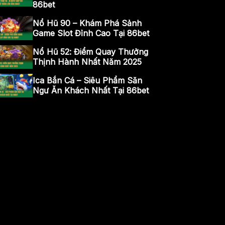
86bet
Nổ Hũ 90 – Khám Phá Sảnh
Game Slot Đỉnh Cao Tại 86bet
Nổ Hũ 52: Điểm Quay Thưởng
Thịnh Hành Nhất Năm 2025
Ica Bắn Cá – Siêu Phẩm Săn
Ngư Ăn Khách Nhất Tại 86bet