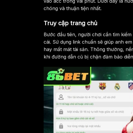
vào acc trong vài phút. Dưới đây là hư
chóng và thuận tiện nhất.
Truy cập trang chủ
Bước đầu tiên, người chơi cần tìm kiế
cái. Sử dụng link chuẩn sẽ giúp anh em
hay mất mát tài sản. Thông thường, nền
khi đường dẫn cũ bị chặn đảm bảo diễn