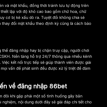
ên và mật khẩu, đồng thời tránh lưu tự động trên
 thiết lập với độ khó cao bao gồm chữ hoa, chữ
uy cơ bị kẻ xấu dò ra. Tuyệt đối không chia sẻ
n thay đổi mật khẩu theo định kỳ cũng là cách bảo
thể đăng nhập hay bị chặn truy cập, người chơi
 CSKH. Nền tảng hỗ trợ 24/7 thông qua nhiều kênh
 Việc kết nối trực tiếp sẽ giúp thành viên được giải
mọi vấn đề phát sinh đều được xử lý triệt để đảm
iến về đăng nhập 86bet
m đôi khi gặp phải một số tình huống gây băn
 nghiệm, nội dung dưới đây sẽ giải đáp chi tiết cho