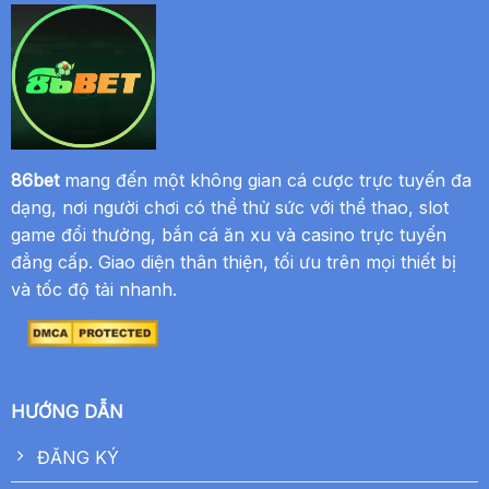
86bet
mang đến một không gian cá cược trực tuyến đa
dạng, nơi người chơi có thể thử sức với thể thao, slot
game đổi thưởng, bắn cá ăn xu và casino trực tuyến
đẳng cấp. Giao diện thân thiện, tối ưu trên mọi thiết bị
và tốc độ tải nhanh.
HƯỚNG DẪN
ĐĂNG KÝ