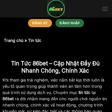
Bỏ
qua
nội
dung
ĐĂNG KÝ
ĐĂNG NHẬP
Trang chủ
»
Tin tức
Tin Tức 86bet – Cập Nhật Đầy Đủ
Nhanh Chóng, Chính Xác
Khi tham gia trải nghiệm, việc nắm bắt kịp thời luôn là
yếu tố quan trọng giúp thành viên an tâm hơn trong
quá trình sử dụng dịch vụ. Chuyên mục
tin tức
tại
86bet
ra đời nhằm mang đến cho người chơi nguồn tin
nhanh chóng, chính xác về hoạt động, chương trình
khuyến mãi, sự kiện đặc biệt và các thông báo quan