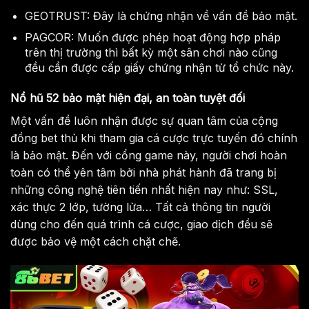
GEOTRUST: Đây là chứng nhận về vấn đề bảo mật.
PAGCOR: Muốn được phép hoạt động hợp pháp
trên thị trường thì bất kỳ một sân chơi nào cũng
đều cần được cấp giấy chứng nhận từ tổ chức này.
Nổ hũ 52 bảo mật hiện đại, an toàn tuyệt đối
Một vấn đề luôn nhận được sự quan tâm của cộng
đồng bet thủ khi tham gia cá cược trực tuyến đó chính
là bảo mật. Đến với cổng game này, người chơi hoàn
toàn có thể yên tâm bởi nhà phát hành đã trang bị
những công nghệ tiên tiến nhất hiện nay như: SSL,
xác thực 2 lớp, tường lửa… Tất cả thông tin người
dùng cho đến quá trình cá cược, giao dịch đều sẽ
được bảo vệ một cách chặt chẽ.