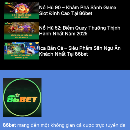
Nổ Hũ 90 – Khám Phá Sảnh Game
Slot Đỉnh Cao Tại 86bet
Nổ Hũ 52: Điểm Quay Thưởng Thịnh
Hành Nhất Năm 2025
Ica Bắn Cá – Siêu Phẩm Săn Ngư Ăn
Khách Nhất Tại 86bet
86bet
mang đến một không gian cá cược trực tuyến đa