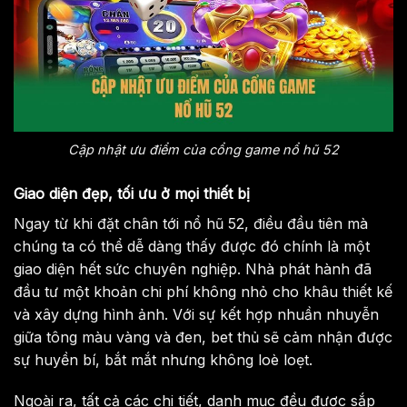
Cập nhật ưu điểm của cổng game nổ hũ 52
Giao diện đẹp, tối ưu ở mọi thiết bị
Ngay từ khi đặt chân tới nổ hũ 52, điều đầu tiên mà
chúng ta có thể dễ dàng thấy được đó chính là một
giao diện hết sức chuyên nghiệp. Nhà phát hành đã
đầu tư một khoản chi phí không nhỏ cho khâu thiết kế
và xây dựng hình ảnh. Với sự kết hợp nhuần nhuyễn
giữa tông màu vàng và đen, bet thủ sẽ cảm nhận được
sự huyền bí, bắt mắt nhưng không loè loẹt.
Ngoài ra, tất cả các chi tiết, danh mục đều được sắp