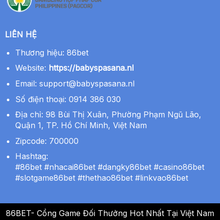
LIÊN HỆ
Thương hiệu: 86bet
Website:
https://babyspasana.nl
Email:
support@babyspasana.nl
Số điện thoại: 0914 386 030
Địa chỉ: 98 Bùi Thị Xuân, Phường Phạm Ngũ Lão,
Quận 1, TP. Hồ Chí Minh, Việt Nam
Zipcode: 700000
Hashtag:
#86bet #nhacai86bet #dangky86bet #casino86bet
#slotgame86bet #thethao86bet #linkvao86bet
86BET- Cổng Game Đối Thưởng Hot Nhất Tại Việt Nam