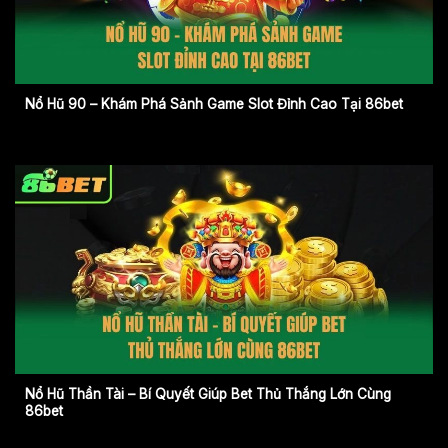
Nổ Hũ 90 – Khám Phá Sảnh Game Slot Đỉnh Cao Tại 86bet
Nổ Hũ Thần Tài – Bí Quyết Giúp Bet Thủ Thắng Lớn Cùng
86bet