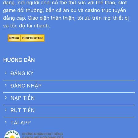
dạng, nơi người chơi có thể thử sức với thể thao, slot
game đổi thưởng, bắn cá ăn xu và casino trực tuyến
đẳng cấp. Giao diện thân thiện, tối ưu trên mọi thiết bị
và tốc độ tải nhanh.
HƯỚNG DẪN
ĐĂNG KÝ
ĐĂNG NHẬP
NẠP TIỀN
RÚT TIỀN
TẢI APP