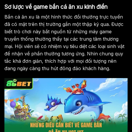
Sơ lược về game bắn cá ăn xu kinh điển
Bắn cá ăn xu là một hình thức đổi thưởng trực tuyến
đã có mặt trên thị trường gần một thập kỷ qua. Được
biết trò chơi này bắt nguồn từ những máy game
truyền thống thường thấy tại các trung tâm thương
mại. Hội viên sẽ có nhiệm vụ tiêu diệt các loại sinh vật
để nhận về phần thưởng tương ứng. Nhìn chung quy
tắc khá đơn giản, thích hợp với mọi đối tượng nên
đang ngày càng thu hút đông đảo khách hàng.