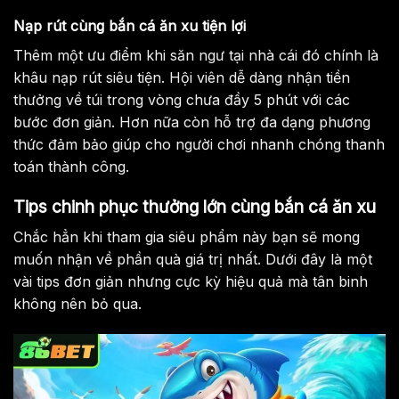
Nạp rút cùng bắn cá ăn xu tiện lợi
Thêm một ưu điểm khi săn ngư tại nhà cái đó chính là
khâu nạp rút siêu tiện. Hội viên dễ dàng nhận tiền
thưởng về túi trong vòng chưa đầy 5 phút với các
bước đơn giản. Hơn nữa còn hỗ trợ đa dạng phương
thức đảm bảo giúp cho người chơi nhanh chóng thanh
toán thành công.
Tips chinh phục thưởng lớn cùng bắn cá ăn xu
Chắc hẳn khi tham gia siêu phẩm này bạn sẽ mong
muốn nhận về phần quà giá trị nhất. Dưới đây là một
vài tips đơn giản nhưng cực kỳ hiệu quả mà tân binh
không nên bỏ qua.