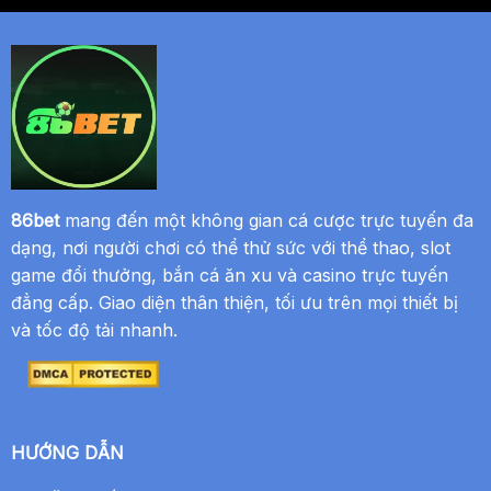
86bet
mang đến một không gian cá cược trực tuyến đa
dạng, nơi người chơi có thể thử sức với thể thao, slot
game đổi thưởng, bắn cá ăn xu và casino trực tuyến
đẳng cấp. Giao diện thân thiện, tối ưu trên mọi thiết bị
và tốc độ tải nhanh.
HƯỚNG DẪN