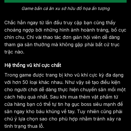
Game bắn cá ăn xu sở hữu đồ họa ấn tượng
Chắc hẳn ngay từ lần đầu truy cập bạn cũng thấy
choáng ngợp bởi những hình ảnh hoành tráng, bố cục
chỉn chu. Chỉ vài thao tác đơn giản hội viên dễ dàng
tham gia săn thưởng mà không gặp phải bất cứ trục
trặc nào.
Hệ thống vũ khí cực chất
Trong game được trang bị kho vũ khí cực kỳ đa dạng
với hơn 50 loại khác nhau. Như vậy sẽ tạo điều kiện
cho người chơi dễ dàng thực hiện chuyến săn mồi một
cách hiệu quả nhất. Sau khi mua thêm vật phẩm từ
cửa hàng bạn có thể tự tin hạ gục boss siêu mạnh để
săn ngay kho báu khủng về tay. Tuy nhiên cũng phải
chú ý lựa chọn sao cho phù hợp nhằm tránh xảy ra
tình trạng thua lỗ.