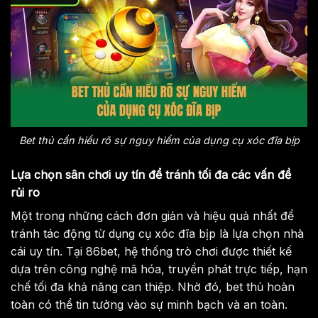
Bet thủ cần hiểu rõ sự nguy hiểm của dụng cụ xóc đĩa bịp
Lựa chọn sân chơi uy tín để tránh tối đa các vấn đề
rủi ro
Một trong những cách đơn giản và hiệu quả nhất để
tránh tác động từ dụng cụ xóc đĩa bịp là lựa chọn nhà
cái uy tín. Tại 86bet, hệ thống trò chơi được thiết kế
dựa trên công nghệ mã hóa, truyền phát trực tiếp, hạn
chế tối đa khả năng can thiệp. Nhờ đó, bet thủ hoàn
toàn có thể tin tưởng vào sự minh bạch và an toàn.