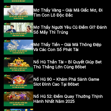
Mơ Thấy Vàng – Giải Mã Giấc Mơ, Đi
Tìm Con Lô Độc Đắc
Mơ Thấy Người Yêu Cũ Điềm Gì? Đánh
Số Mấy Thì Trúng
Mơ Thấy Tiền – Giải Mã Thông Điệp
Và Các Con Số Phát Tài
Nổ Hũ Thần Tài – Bí Quyết Giúp Bet
Thủ Thắng Lớn Cùng 86bet
Nổ Hũ 90 – Khám Phá Sảnh Game
Slot Đỉnh Cao Tại 86bet
Nổ Hũ 52: Điểm Quay Thưởng Thịnh
Hành Nhất Năm 2025