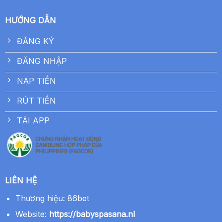
HƯỚNG DẪN
ĐĂNG KÝ
ĐĂNG NHẬP
NẠP TIỀN
RÚT TIỀN
TẢI APP
LIÊN HỆ
Thương hiệu: 86bet
Website:
https://babyspasana.nl