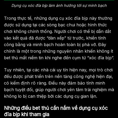
Dụng cụ xóc đĩa bịp làm ảnh hưởng tới sự minh bạch
Trong thực tế, những dụng cụ xóc đĩa bịp này thường
được sử dụng tại các sòng bạc chui hoặc hình thức
chơi không chính thống. Người chơi có thể bị dẫn dắt
vào kết quả đã được “dàn xếp” từ trước, khiến tính
công bằng và minh bạch hoàn toàn bị phá vỡ. Đây
chính là một trong những nguyên nhân khiến không ít
bet thủ mất niềm tin khi nghe đến cụm từ “xóc đĩa bịp”.
Tuy nhiên, tại các nhà cái uy tín hiện nay, mọi trò chơi
đều được phát triển trên nền tảng công nghệ hiện đại,
có kiểm định rõ ràng. Điều này đảm bảo tính minh
bạch tuyệt đối, giúp người chơi yên tâm trải nghiệm mà
không lo bị can thiệp bởi các dụng cụ gian lận.
Những điều bet thủ cần nắm về dụng cụ xóc
đĩa bịp khi tham gia