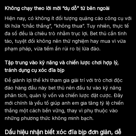
Không chạy theo lời mời “dụ dỗ” từ bên ngoài
Hiện nay, có không ít đối tượng quảng cáo công cụ với
lời hứa “chắc thắng”, “không thua”. Tuy nhiên, thực tế
đa số đều là chiêu trò nhằm trục lợi. Bet thủ cần tỉnh
táo, tuyệt đối không nên thử nghiệm hay mua vì vừa
phạm pháp, vừa tiềm ẩn rủi ro bị lừa đảo.
Tập trung vào kỹ năng và chiến lược chơi hợp lý,
tránh dụng cụ xóc đĩa bịp
Để giành lợi thế khi tham gia giải trí với trò chơi độc
đáo hàng đầu này bet thủ nên đầu tư vào kỹ năng
phân tích, quản lý vốn và chiến lược đặt cược. Đây
mới chính là yếu tố giúp anh em gia tăng tỷ lệ chiến
thắng một cách bền vững, thay vì phụ thuộc vào
những phương thức không minh bạch.
Dấu hiệu nhận biết xóc đĩa bịp đơn giản, dễ